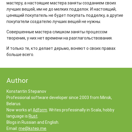
мастеру, а настоящие мастера заняты созданием своих
лучших вещей, им не до мелких подделок. И настоящий,
ценящий покупатель не будет покупать подделку, а другие
покупатели создателю лучших вещей не нужны.
Совершенные мастера слишком заняты процессом
творения, у них нет времени на разглагольствования.
И только те, кто делает дерьмо, воняют о своих правах
больше всего.
Author
Konstantin Stepanov
Professional software developer since 2003 from Minsk,
Belarus.
Now works at
Adform
. Writes professinally in Scala, hobby
language is
Rust
.
Blogs in Russian and English.
Email:
me@kstep.me
.