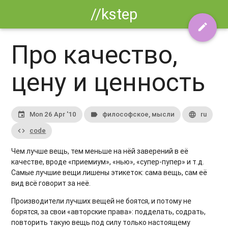
//kstep
edit
Про качество,
цену и ценность
Mon 26 Apr '10
философское, мысли
ru
event
label
language
code
code
Чем лучше вещь, тем меньше на нёй заверений в её
качестве, вроде «приемиум», «нью», «супер-пупер» и т.д.
Самые лучшие вещи лишены этикеток: сама вещь, сам её
вид всё говорит за неё.
Производители лучших вещей не боятся, и потому не
борятся, за свои «авторские права»: подделать, содрать,
повторить такую вещь под силу только настоящему