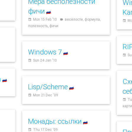
Мера бесполезности
Wi
фичи
Ka
🇷🇺
Mon 15 Feb '10
весёлости, формула,
event
label
Mo
event
полезность, фичи
RI
Windows 7
🇷🇺
Su
event
Sun 24 Jan '10
event
а
Сх
🇷🇺
Lisp/Scheme
🇷🇺
се
Mon 21 Dec '09
event
Tu
event
карт
Монады: ссылки
🇷🇺
Thu 17 Dec '09
event