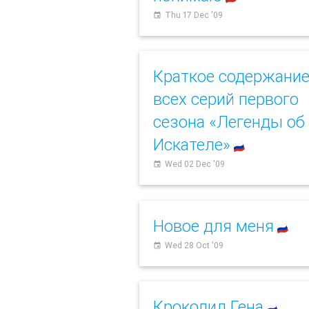
Thu 17 Dec '09
event
Краткое содержани
всех серий первого
сезона «Легенды об
Искателе»
🇷🇺
Wed 02 Dec '09
event
Новое для меня
🇷🇺
Wed 28 Oct '09
event
Крокодил Гена