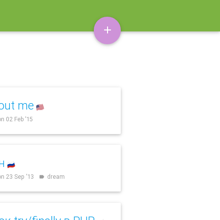
add
out me
🇺🇸
n 02 Feb '15
н
🇷🇺
n 23 Sep '13
dream
label