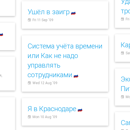
Уд
тр
Ушёл в заигр
🇷🇺
Fr
event
Fri 11 Sep '09
event
🇺
Ка
Система учёта времени
Sa
или Как не надо
event
управлять
сотрудниками
я,
🇷🇺
Эк
Wed 12 Aug '09
event
Пи
Mo
event
Я в Краснодаре
🇷🇺
Mon 10 Aug '09
event
Са