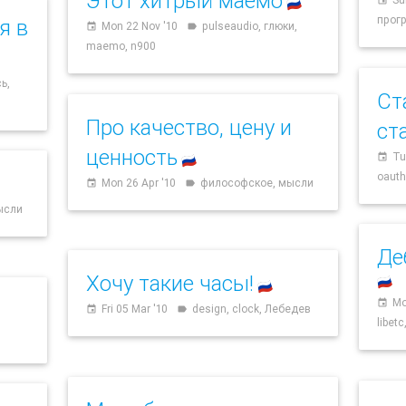
Этот хитрый маемо
🇷🇺
прог
я в
Mon 22 Nov '10
pulseaudio, глюки,
event
label
maemo, n900
ь,
Ст
Про качество, цену и
ст
ценность
Tu
event
🇷🇺
oauth
Mon 26 Apr '10
философское, мысли
event
label
ысли
Де
Хочу такие часы!
🇷🇺
🇷🇺
Mo
event
Fri 05 Mar '10
design, clock, Лебедев
event
label
libetc