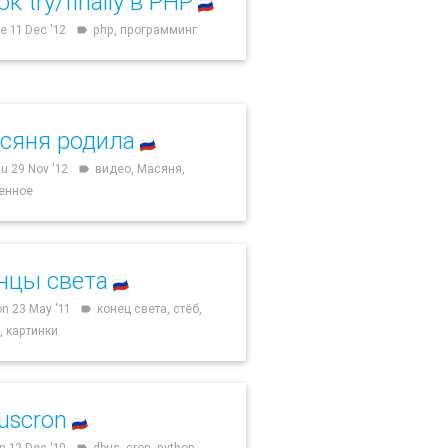
к try/finally в PHP
🇷🇺
e 11 Dec '12
php, программинг
label
сяня родила
🇷🇺
u 29 Nov '12
видео, Масяня,
label
енное
нцы света
🇷🇺
n 23 May '11
конец света, стёб,
label
 картинки
uscron
🇷🇺
n 12 Dec '10
dbus, cron, python,
label