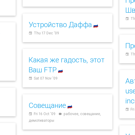
Пр
Шв
Th
event
Устройство Даффа
🇷🇺
е
Thu 17 Dec '09
event
Пр
Th
event
Какая же гадость, этот
Ваш FTP
🇷🇺
Sat 07 Nov '09
event
Ав
us
in
Совещание
🇷🇺
Fr
event
Fri 16 Oct '09
рабочее, совещание,
event
label
демотиваторы