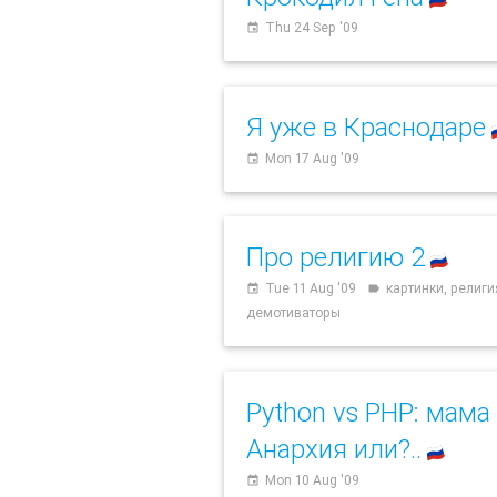
🇷🇺
Thu 24 Sep '09
event
Я уже в Краснодаре

Mon 17 Aug '09
event
Про религию 2
🇷🇺
Tue 11 Aug '09
картинки, религи
event
label
демотиваторы
Python vs PHP: мама
Анархия или?..
🇷🇺
Mon 10 Aug '09
event