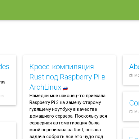
des
Кросс-компиляция
Ab
Rust под Raspberry Pi в
Mo
event
was
ArchLinux
🇷🇺
Намедни мне наконец-то приехала
des
Со
Raspberry Pi 3 на замену старому
гудящему ноутбуку в качестве
Mo
event
домашнего сервера. Поскольку вся
серверная автоматизация была
мной переписана на Rust, встала
задача собрать всё это чудо под