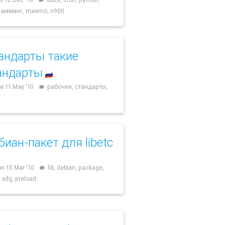
рамминг, maemo, n900
андарты такие
андарты
🇷🇺
e 11 May '10
рабочее, стандарты,
label
биан-пакет для libetc
n 15 Mar '10
lib, debian, package,
label
, xdg, preload