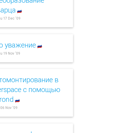
еобразование
арца
🇷🇺
u 17 Dec '09
о уважение
🇷🇺
u 19 Nov '09
томонтирование в
erspace с помощью
crond
🇷🇺
i 06 Nov '09