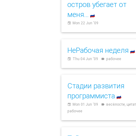
остров убегает от
меня...
🇷🇺
Mon 22 Jun '09
event
НеРабочая неделя
🇷🇺
Thu 04 Jun '09
рабочее
event
label
Стадии развития
программиста
🇷🇺
Mon 01 Jun '09
весёлости, цитат
event
label
рабочее