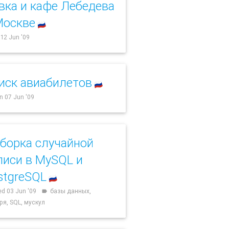
вка и кафе Лебедева
Москве
🇷🇺
i 12 Jun '09
иск авиабилетов
🇷🇺
n 07 Jun '09
борка случайной
писи в MySQL и
stgreSQL
🇷🇺
d 03 Jun '09
базы данных,
label
ря, SQL, мускул