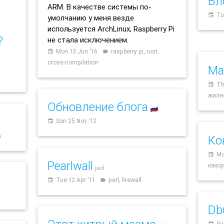
Бло
ARM. В качестве системы по-
Tu
event
умолчанию у меня везде
используется ArchLinux, Raspberry Pi
?
не стала исключением.
Mon 13 Jun '16
raspberry pi, rust,
event
label
cross-compilation
Ма
Th
event
жизн
Обновление блога
🇷🇺
Sun 25 Nov '12
event
n
Ко
Mo
event
Pearlwall
юмор,
perl
Tue 12 Apr '11
perl, firewall
event
label
Db
Su
event