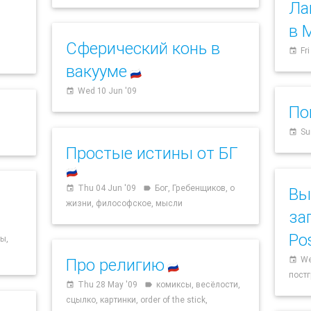
Ла
в 
Сферический конь в
Fr
event
вакууме
🇷🇺
Wed 10 Jun '09
event
По
Su
event
Простые истины от БГ
🇷🇺
Thu 04 Jun '09
Бог, Гребенщиков, о
event
label
Вы
жизни, философское, мысли
за
Po
ы,
We
Про религию
event
🇷🇺
постг
Thu 28 May '09
комиксы, весёлости,
event
label
сцылко, картинки, order of the stick,