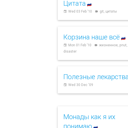
Цитата
🇷🇺
Wed 03 Feb '10
git, цитаты
event
label
Корзина наше всё
🇷🇺
Mon 01 Feb '10
жизненное, pnut,
event
label
disaster
Полезные лекарств
Wed 30 Dec '09
event
Монады как я их
понимаю
🇷🇺