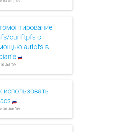
e 04 Aug '09
томонтирование
fs/curlftpfs с
мощью autofs в
bian'е
🇷🇺
 10 Jul '09
к использовать
acs
🇷🇺
e 30 Jun '09