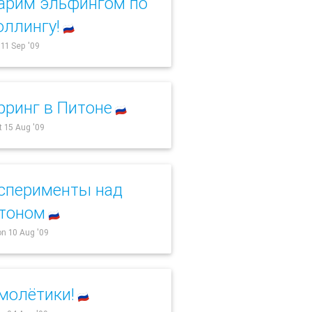
арим эльфингом по
оллингу!
🇷🇺
i 11 Sep '09
рринг в Питоне
🇷🇺
t 15 Aug '09
сперименты над
тоном
🇷🇺
n 10 Aug '09
молётики!
🇷🇺