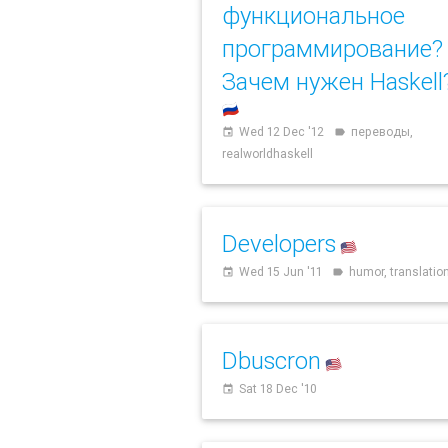
функциональное
программирование?
Зачем нужен Haskell
🇷🇺
Wed 12 Dec '12
переводы,
event
label
realworldhaskell
Developers
🇺🇸
Wed 15 Jun '11
humor, translatio
event
label
Dbuscron
🇺🇸
Sat 18 Dec '10
event