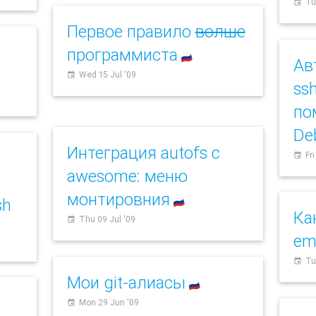
Tu
event
Первое правило
волше
программиста
🇷🇺
Ав
Wed 15 Jul '09
event
ssh
по
De
Интеграция autofs с
Fri
event
awesome: меню
монтировния
sh
🇷🇺
Ка
Thu 09 Jul '09
event
em
Tu
event
Мои git-алиасы
🇷🇺
Mon 29 Jun '09
event