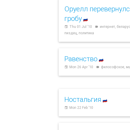
Оруелл перевернулс
гробу
🇷🇺
Thu 01 Jul '10
интернет, беларус
event
label
пиздец, политика
Равенство
🇷🇺
Mon 26 Apr '10
философское, м
event
label
Ностальгия
🇷🇺
Mon 22 Feb '10
event