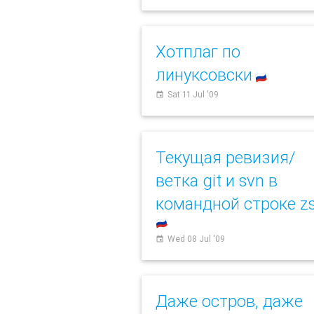
Хотплаг по
линуксовски
🇷🇺
Sat 11 Jul '09
event
Текущая ревизия/
ветка git и svn в
командной строке z
🇷🇺
Wed 08 Jul '09
event
Даже остров, даже