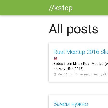
//kstep
All posts
Rust Meetup 2016 Sli
🇺🇸
Slides from Minsk Rust Meetup (
on May 15th 2016)
Mon 13 Jun '16
rust, meetup, sli
event
label
Зачем нужно