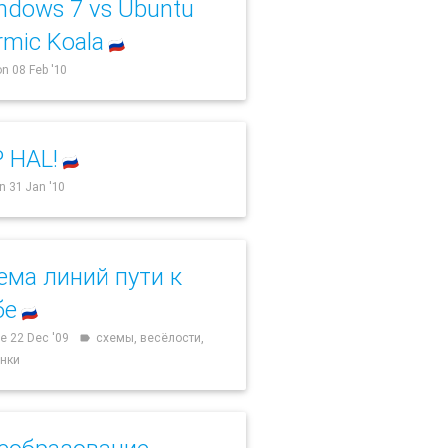
ndows 7 vs Ubuntu
rmic Koala
🇷🇺
n 08 Feb '10
P HAL!
🇷🇺
n 31 Jan '10
ема линий пути к
бе
🇷🇺
e 22 Dec '09
схемы, весёлости,
label
инки