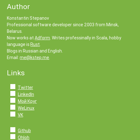
Author
Konstantin Stepanov
Professional software developer since 2003 from Minsk,
Belarus.
Now works at
Adform
. Writes professinally in Scala, hobby
language is
Rust
.
Blogs in Russian and English.
Email:
me@kstep.me
.
Links
Twitter
LinkedIn
Мой Круг
WeLinux
VK
Github
Ohloh