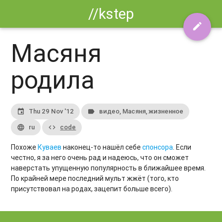
//kstep
edit
Масяня
родила
Thu 29 Nov '12
видео, Масяня, жизненное
event
label
ru
code
language
code
Похоже
Куваев
наконец-то нашёл себе
спонсора
. Если
честно, я за него очень рад и надеюсь, что он сможет
наверстать упущенную популярность в ближайшее время.
По крайней мере последний мульт жжёт (того, кто
присутствовал на родах, зацепит больше всего).